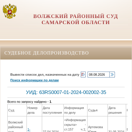
ВОЛЖСКИЙ РАЙОННЫЙ СУД
САМАРСКОЙ ОБЛАСТИ
СУДЕБНОЕ ДЕЛОПРОИЗВОДСТВО
Вывести список дел, назначенных на дату
Поиск информации по делам
УИД: 63RS0007-01-2024-002002-35
Всего по запросу найдено -
1
.
Номер
Дата
Информация
Дата
Суд
Судья
Ре
дела
поступления
по делу
решения
<Информация
Волжский
скрыта> -
районный
Артемова
1-
ст.157 ч.1;
Вы
суд
27.04.2024
Юлия
31.05.2024