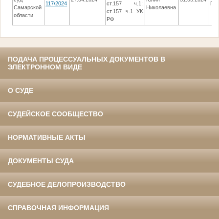
117/2024
ст.157 ч.1;
ПР
Самарской
Николаевна
ст.157 ч.1 УК
области
РФ
ПОДАЧА ПРОЦЕССУАЛЬНЫХ ДОКУМЕНТОВ В
ЭЛЕКТРОННОМ ВИДЕ
О СУДЕ
СУДЕЙСКОЕ СООБЩЕСТВО
НОРМАТИВНЫЕ АКТЫ
ДОКУМЕНТЫ СУДА
СУДЕБНОЕ ДЕЛОПРОИЗВОДСТВО
СПРАВОЧНАЯ ИНФОРМАЦИЯ