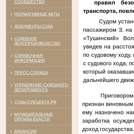
правил безо
СООБЩЕСТВО
транспорта, повл
НОРМАТИВНЫЕ АКТЫ
Судом установлен
ДОКУМЕНТЫ СУДА
пассажиром З. на
«Тушинский» Вол
СУДЕБНОЕ
ДЕЛОПРОИЗВОДСТВО
увидев на рассто
по судовому ходу,
СПРАВОЧНАЯ
ИНФОРМАЦИЯ
с судового хода, 
который оказавшис
ПРЕСС-СЛУЖБА
дальнейшего движ
УПРАВЛЕНИЕ СУДЕБНОГО
ДЕПАРТАМЕНТА
Приговором В
СУДЫ СУБЪЕКТА РФ
признан виновным
ему назначено на
МУНИЦИПАЛЬНЫЕ
ОРГАНЫ ВЛАСТИ
заработка осужде
доход государства
ВАКАНСИИ