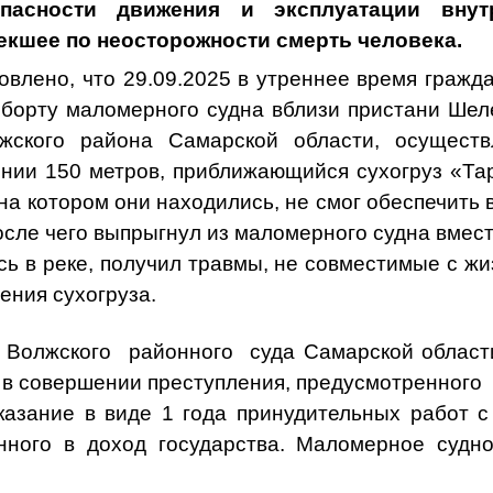
пасности движения и эксплуатации внут
екшее по неосторожности смерть человека.
о, что 29.09.2025 в утреннее время граждан
 борту маломерного судна вблизи пристани Шел
жского района Самарской области, осущест
янии 150 метров, приближающийся сухогруз «Та
 на котором они находились, не смог обеспечить
после чего выпрыгнул из маломерного судна вмест
ь в реке, получил травмы, не совместимые с жи
ения сухогруза.
олжского
районного
суда Самарской област
 в совершении преступления, предусмотренного
казание в виде 1 года принудительных работ 
нного в доход государства. Маломерное суд
.