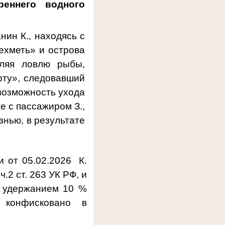
реннего водного
ин К., находясь с
ехметь» и острова
вляя ловлю рыбы,
рту», следовавший
 возможность ухода
е с пассажиром З.,
знью, в результате
и от 05.02.2026 К.
ч.2 ст. 263 УК РФ, и
с удержанием 10 %
но конфисковано
в